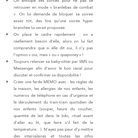
On anticipe ses sorties pour ne pas se 
retrouver en mode « branlebas de combat 
». On lui demande de bloquer sa soirée 
assez tôt, des fois qu’une soirée hyper 
branchée lui serait proposée.
On place le cadre rapidement : on a 
réellement besoin d’elle, alors on lui fait 
comprendre que si elle dit oui, il n’y pas 
l’option « oui, mais » ou « quaponey » !
Toujours relancer sa baby-sitter par SMS ou 
Messenger afin d’avoir le bon canal pour 
discuter et confirmer sa disponibilité !
Créer une farde MÉMO avec : les règles de 
la maison, les allergies de nos enfants, les 
numéros de téléphone en cas d’urgence et 
le déroulement du train-train quotidien de 
nos enfants (souper, heure du coucher, 
quantité de lait dans le bibi, rituel avant 
d’aller au lit, que faire s’il fait de la 
température…). N’ayez pas peur d’y mettre 
des intercalaires et toutes les infos 