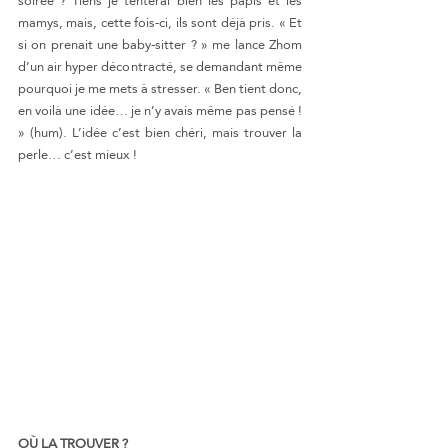
soirée ? Tiens je tenterai bien les papis et les 
mamys, mais, cette fois-ci, ils sont déjà pris. « Et 
si on prenait une baby-sitter ? » me lance Zhom 
d’un air hyper décontracté, se demandant même 
pourquoi je me mets à stresser. « Ben tient donc, 
en voilà une idée… je n’y avais même pas pensé ! 
» (hum). L’idée c’est bien chéri, mais trouver la 
perle… c’est mieux !
OÙ LA TROUVER ?