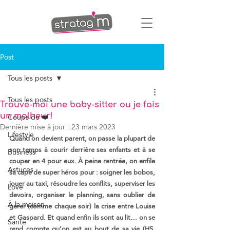
Post
Tous les posts
Tous les posts
Trouve-moi une baby-sitter ou je fais
Coups de ❤️
un malheur!
Dernière mise à jour :
23 mars 2023
Lifestyle
Quand on devient parent, on passe la plupart de 
son temps à courir derrière ses enfants et à se 
Business
couper en 4 pour eux. À peine rentrée, on enfile 
Astuces
sa cape de super héros pour : soigner les bobos, 
jouer au taxi, résoudre les conflits, superviser les 
Love
devoirs, organiser le planning, sans oublier de 
À la maison
gérer (comme chaque soir) la crise entre Louise 
et Gaspard. Et quand enfin ils sont au lit… on se 
Santé
rend compte qu’on est au bout de sa vie (HS, 