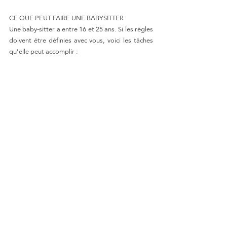
CE QUE PEUT FAIRE UNE BABYSITTER
Une baby-sitter a entre 16 et 25 ans. Si les règles 
doivent être définies avec vous, voici les tâches 
qu’elle peut accomplir :
Amener ou aller chercher votre enfant à 
l’école
Préparer ses repas, ses boissons puis les lui 
donner
Faire en sorte que tout ce qui concerne 
votre enfant soit propre (lieux, vaisselle, 
linge), ce n’est pas votre femme de ménage 
pour autant.
Prendre en charge sa toilette, ses soins et le 
changer en cas de besoin
Apporter un soutien scolaire
Jouer, bricoler, faire des activités ludiques et 
originales dans le respect et la sécurité
Surveiller votre enfant quand il joue
Raconter des histoires, berceuses et 