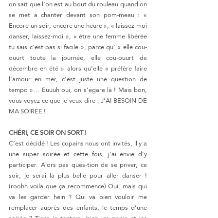
on sait que l’on est au bout du rouleau quand on 
se met à chanter devant son pom-meau : « 
Encore un soir, encore une heure », « laissez-moi 
danser, laissez-moi », « être une femme libérée 
tu sais c’est pas si facile », parce qu’ « elle cou-
ouurt toute la journée, elle cou-ouurt de 
décembre en été » alors qu’elle « préfère faire 
l’amour en mer, c’est juste une question de 
tempo »… Euuuh oui, on s’égare là ! Mais bon, 
vous voyez ce que je veux dire : J’AI BESOIN DE 
MA SOIRÉE !
CHÉRI, CE SOIR ON SORT !
C’est décidé ! Les copains nous ont invités, il y a 
une super soirée et cette fois, j’ai envie d’y 
participer. Alors pas ques-tion de se priver, ce 
soir, je serai la plus belle pour aller danser ! 
(roohh voilà que ça recommence).Oui, mais qui 
va les garder hein ? Qui va bien vouloir me 
remplacer auprès des enfants, le temps d’une 