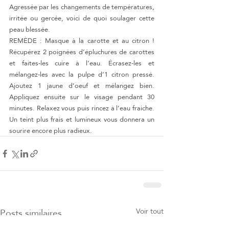
Agressée par les changements de températures, 
irritée ou gercée, voici de quoi soulager cette 
peau blessée.
REMÈDE : Masque à la carotte et au citron ! 
Récupérez 2 poignées d’épluchures de carottes 
et faites-les cuire à l’eau. Écrasez-les et 
mélangez-les avec la pulpe d’1 citron pressé. 
Ajoutez 1 jaune d’oeuf et mélangez bien. 
Appliquez ensuite sur le visage pendant 30 
minutes. Relaxez vous puis rincez à l’eau fraiche. 
Un teint plus frais et lumineux vous donnera un 
sourire encore plus radieux.
Posts similaires
Voir tout