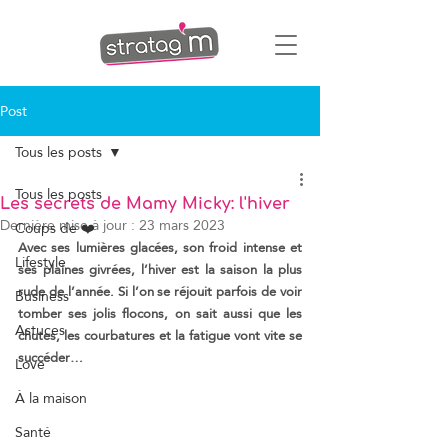
Post
Tous les posts
Tous les posts
Les secrets de Mamy Micky: l'hiver
Dernière mise à jour :
23 mars 2023
Coups de ❤️
Avec ses lumières glacées, son froid intense et 
Lifestyle
ses plaines givrées, l’hiver est la saison la plus 
rude de l’année. Si l’on se réjouit parfois de voir 
Business
tomber ses jolis flocons, on sait aussi que les 
Astuces
chutes, les courbatures et la fatigue vont vite se 
succéder…
Love
À la maison
Santé