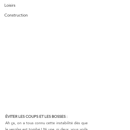
Loisirs
Construction
ÉVITER LES COUPS ET LES BOSSES :
Ah ça, on a tous connu cette instabilité dès que 
le verglas est tombé ! Ni une, ni deux, vous voilà 