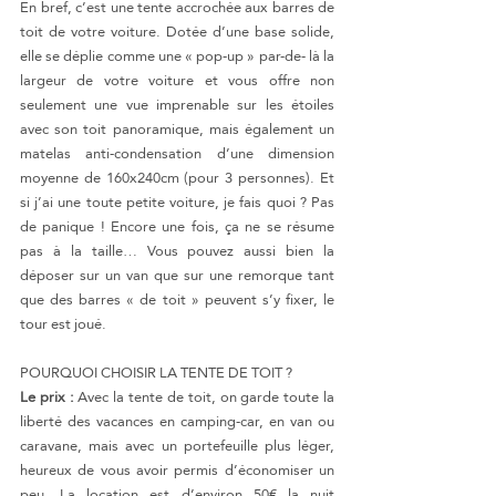
En bref, c’est une tente accrochée aux barres de 
toit de votre voiture. Dotée d’une base solide, 
elle se déplie comme une « pop-up » par-de- là la 
largeur de votre voiture et vous offre non 
seulement une vue imprenable sur les étoiles 
avec son toit panoramique, mais également un 
matelas anti-condensation d’une dimension 
moyenne de 160x240cm (pour 3 personnes). Et 
si j’ai une toute petite voiture, je fais quoi ? Pas 
de panique ! Encore une fois, ça ne se résume 
pas à la taille… Vous pouvez aussi bien la 
déposer sur un van que sur une remorque tant 
que des barres « de toit » peuvent s’y fixer, le 
tour est joué.
POURQUOI CHOISIR LA TENTE DE TOIT ?
Le prix :
 Avec la tente de toit, on garde toute la 
liberté des vacances en camping-car, en van ou 
caravane, mais avec un portefeuille plus léger, 
heureux de vous avoir permis d’économiser un 
peu. La location est d’environ 50€ la nuit 