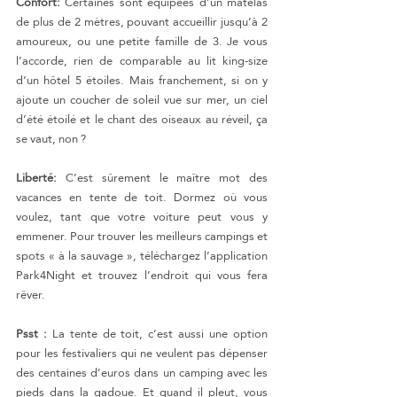
Confort:
 Certaines sont équipées d’un matelas 
de plus de 2 mètres, pouvant accueillir jusqu’à 2 
amoureux, ou une petite famille de 3. Je vous 
l’accorde, rien de comparable au lit king-size 
d’un hôtel 5 étoiles. Mais franchement, si on y 
ajoute un coucher de soleil vue sur mer, un ciel 
d’été étoilé et le chant des oiseaux au réveil, ça 
se vaut, non ?
Liberté: 
C’est sûrement le maître mot des 
vacances en tente de toit. Dormez où vous 
voulez, tant que votre voiture peut vous y 
emmener. Pour trouver les meilleurs campings et 
spots « à la sauvage », téléchargez l’application 
Park4Night et trouvez l’endroit qui vous fera 
rêver.
Psst :
 La tente de toit, c’est aussi une option 
pour les festivaliers qui ne veulent pas dépenser 
des centaines d’euros dans un camping avec les 
pieds dans la gadoue. Et quand il pleut, vous 