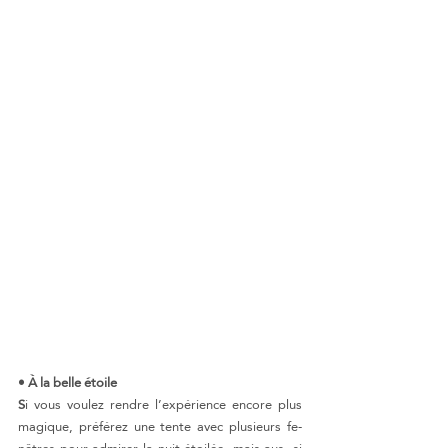
• À la belle étoile
S
i vous voulez rendre l’expérience encore plus 
magique, préférez une tente avec plusieurs fe- 
nêtres pour admirer la nuit étoilée, mais aus- si 