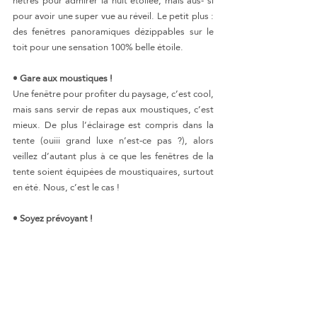
pour avoir une super vue au réveil. Le petit plus : 
des fenêtres panoramiques dézippables sur le 
toit pour une sensation 100% belle étoile.
• Gare aux moustiques !
Une fenêtre pour profiter du paysage, c’est cool, 
mais sans servir de repas aux moustiques, c’est 
mieux. De plus l’éclairage est compris dans la 
tente (ouiii grand luxe n’est-ce pas ?), alors 
veillez d’autant plus à ce que les fenêtres de la 
tente soient équipées de moustiquaires, surtout 
en été. Nous, c’est le cas !
• Soyez prévoyant !
Tente de toit, c’est synonyme de liberté, oui, 
mais seulement si vous êtes organisé. Prépa- rez 
quand même votre itinéraire à l’avance si vous ne 
voulez pas tomber sur des endroits fermés en 
basse saison, ou bondés en haute saison. Niveau 
fringues, nourriture, etc. pen- sez à ranger votre 