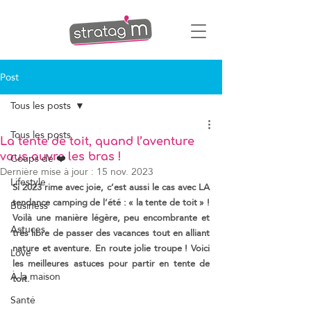
Post
Tous les posts
Tous les posts
La tente de toit, quand l’aventure
Coups de ❤️
vous ouvre les bras !
Dernière mise à jour :
15 nov. 2023
Lifestyle
Si 2023 rime avec joie, c’est aussi le cas avec LA 
tendance camping de l’été : « la tente de toit » ! 
Business
Voilà une manière légère, peu encombrante et 
Astuces
très libre de passer des vacances tout en alliant 
nature et aventure. En route jolie troupe ! Voici 
Love
les meilleures astuces pour partir en tente de 
À la maison
toit.
Santé