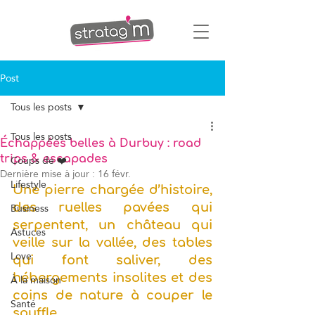
Post
Tous les posts
Tous les posts
Échappées belles à Durbuy : road
Coups de ❤️
trips & escapades
Dernière mise à jour :
16 févr.
Lifestyle
Une pierre chargée d’histoire, 
Business
des ruelles pavées qui 
serpentent, un château qui 
Astuces
veille sur la vallée, des tables 
Love
qui font saliver, des 
À la maison
hébergements insolites et des 
coins de nature à couper le 
Santé
souffle… 