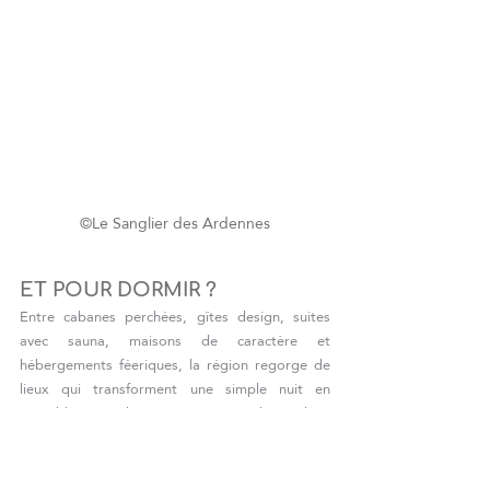
©Le Sanglier des Ardennes
ET POUR DORMIR ?
Entre cabanes perchées, gîtes design, suites 
avec sauna, maisons de caractère et 
hébergements féeriques, la région regorge de 
lieux qui transforment une simple nuit en 
véritable parenthèse. Là aussi, Durbuy cultive 
l’art de faire rêver sans en faire trop.
La Balade des Gnomes