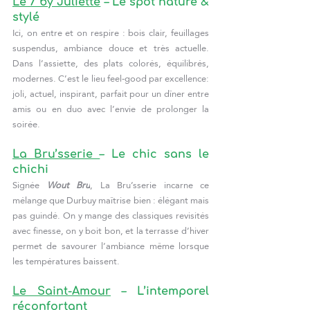
Le 7 by Juliette
 – Le spot nature & 
stylé
Ici, on entre et on respire : bois clair, feuillages 
suspendus, ambiance douce et très actuelle. 
Dans l’assiette, des plats colorés, équilibrés, 
modernes. C’est le lieu feel-good par excellence: 
joli, actuel, inspirant, parfait pour un dîner entre 
amis ou en duo avec l’envie de prolonger la 
soirée.
La Bru’sserie 
– Le chic sans le 
chichi
Signée 
Wout Bru
, La Bru’sserie incarne ce 
mélange que Durbuy maîtrise bien : élégant mais 
pas guindé. On y mange des classiques revisités 
avec finesse, on y boit bon, et la terrasse d’hiver 
permet de savourer l’ambiance même lorsque 
les températures baissent.
Le Saint-Amour
 – L’intemporel 
réconfortant