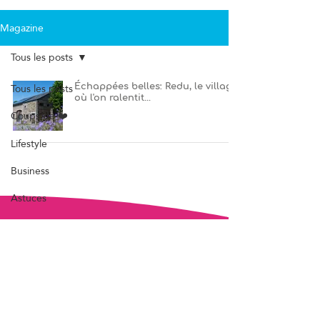
Magazine
Tous les posts
Tous les posts
Échappées belles: Redu, le village
où l'on ralentit...
Coups de ❤️
Lifestyle
Business
Astuces
Love
À la maison
hello@stratagm.be
Santé
+32 496 66 10 91
Rue au Thier 4/14
Loisirs