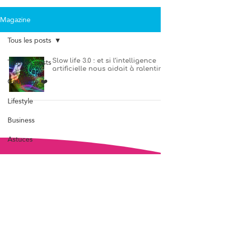
Magazine
Tous les posts
Tous les posts
Slow life 3.0 : et si l’intelligence
artificielle nous aidait à ralentir ?
Coups de ❤️
Lifestyle
Business
Astuces
Love
À la maison
hello@stratagm.be
Santé
+32 496 66 10 91
Rue au Thier 4/14
Loisirs