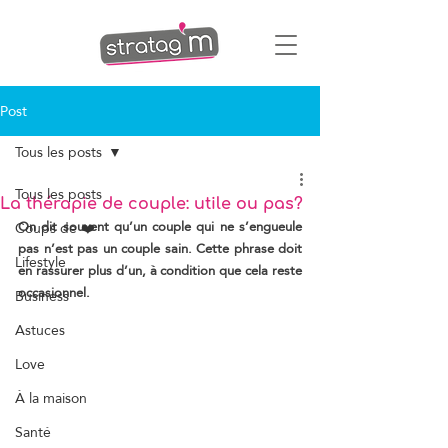
Post
Tous les posts
Tous les posts
La thérapie de couple: utile ou pas?
On dit souvent qu’un couple qui ne s’engueule 
Coups de ❤️
pas n’est pas un couple sain. Cette phrase doit 
Lifestyle
en rassurer plus d’un, à condition que cela reste 
occasionnel.
Business
Astuces
Love
À la maison
Santé