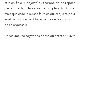
et bien finie. L’objectif du thérapeute ne repose 
pas sur le fait de sauver le couple à tout prix, 
mais que chacun puisse faire ce qui est juste pour 
lui et la rupture peut faire partie de la conclusion 
de ce processus.
En résumé, ne soyez pas borné ou entêté ! Suivre 
une thérapie ne signifie pas que tout est perdu 
ou qu’il s’agit d’une prise de tête 
supplémentaire… que du contraire. La thérapie 
vous donnera de toute façon des « outils » pour 
votre vie présente ou future, il n’y a donc rien de 
perdu. Aussi vrai qu’elle puisse mener à une 
réconciliation comme à une rupture, il faut être 
deux à avoir envie de sauver son couple et le 
thérapeute n’est pas compris dans l’équation !
Quelle que soit l’issue de votre couple, nous 
espérons que vous pourrez apaiser les tensions 
et aplanir les non-dits. N’oubliez pas que dans 