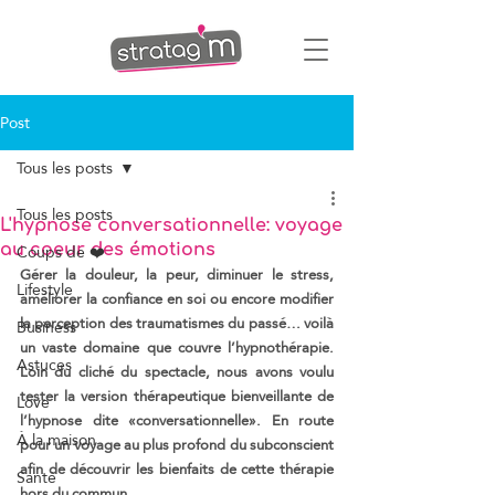
Post
Tous les posts
Tous les posts
L'hypnose conversationnelle: voyage
Coups de ❤️
au coeur des émotions
Gérer la douleur, la peur, diminuer le stress, 
Lifestyle
améliorer la confiance en soi ou encore modifier 
la perception des traumatismes du passé… voilà 
Business
un vaste domaine que couvre l’hypnothérapie. 
Astuces
Loin du cliché du spectacle, nous avons voulu 
tester la version thérapeutique bienveillante de 
Love
l’hypnose dite «conversationnelle». En route 
À la maison
pour un voyage au plus profond du subconscient 
afin de découvrir les bienfaits de cette thérapie 
Santé
hors du commun.